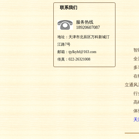
联系我们
服务热线
18920607087
地址：天津市北辰区万科新城汀
江路7号
智能排
邮箱：tjylkyhf@163.com
全流程
传真：022-26321008
多车型
在特殊
立通风
行业
高峰
体验
天