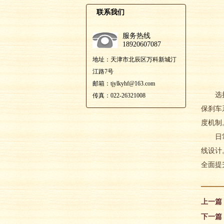
联系我们
服务热线
18920607087
地址：天津市北辰区万科新城汀
江路7号
邮箱：tjylkyhf@163.com
选择天
传真：022-26321008
保刹车
度机制
日常管
线设计
全面提
上一篇
下一篇